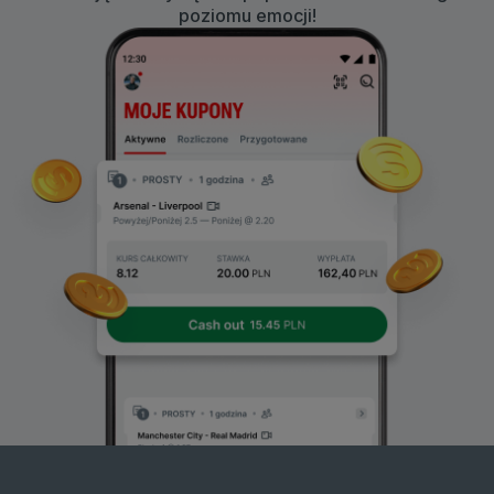
poziomu emocji!