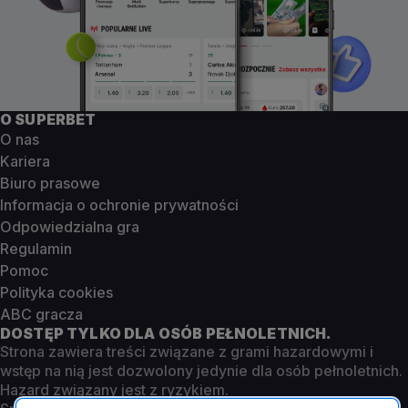
O SUPERBET
O nas
Kariera
Biuro prasowe
Informacja o ochronie prywatności
Odpowiedzialna gra
Regulamin
Pomoc
Polityka cookies
ABC gracza
DOSTĘP TYLKO DLA OSÓB PEŁNOLETNICH.
Strona zawiera treści związane z grami hazardowymi i
wstęp na nią jest dozwolony jedynie dla osób pełnoletnich.
Hazard związany jest z ryzykiem.