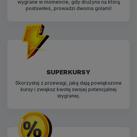
wygrane w momencie, gdy drużyna na którą
postawiłeś, prowadzi dwoma golami!
SUPERKURSY
Skorzystaj z przewagi, jaką dają powiększone
kursy i zwiększ kwotę swojej potencjalnej
wygranej.