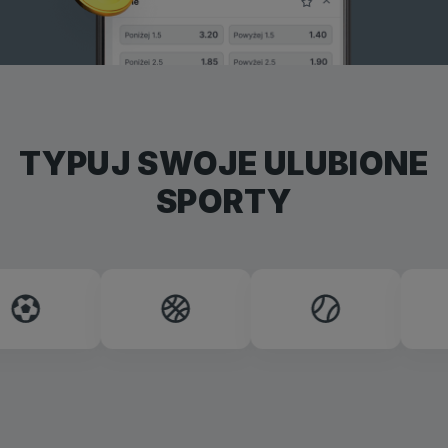
TYPUJ SWOJE ULUBIONE
SPORTY